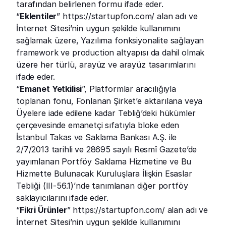
tarafından belirlenen formu ifade eder.
“
Eklentiler
” 
https://startupfon.com/
 alan adı ve 
İnternet Sitesi’nin uygun şekilde kullanımını 
sağlamak üzere, Yazılıma fonksiyonalite sağlayan 
framework ve production altyapısı da dahil olmak 
üzere her türlü, arayüz ve arayüz tasarımlarını 
ifade eder.
“
Emanet Yetkilisi
”, Platformlar aracılığıyla 
toplanan fonu, Fonlanan Şirket’e aktarılana veya 
Üyelere iade edilene kadar Tebliğ’deki hükümler 
çerçevesinde emanetçi sıfatıyla bloke eden 
İstanbul Takas ve Saklama Bankası A.Ş. ile 
2/7/2013 tarihli ve 28695 sayılı Resmî Gazete’de 
yayımlanan Portföy Saklama Hizmetine ve Bu 
Hizmette Bulunacak Kuruluşlara İlişkin Esaslar 
Tebliği (III-56.1)’nde tanımlanan diğer portföy 
saklayıcılarını ifade eder.
“
Fikri Ürünler
” 
https://startupfon.com/
 alan adı ve 
İnternet Sitesi’nin uygun şekilde kullanımını 