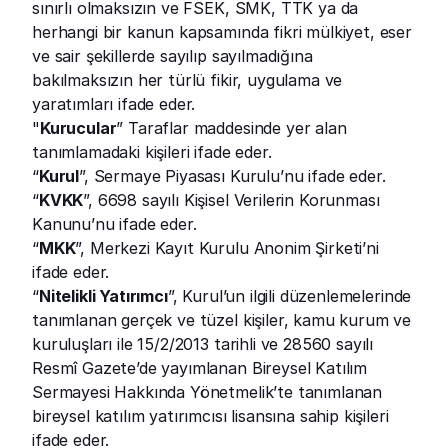
sınırlı olmaksızın ve FSEK, SMK, TTK ya da 
herhangi bir kanun kapsamında fikri mülkiyet, eser 
ve sair şekillerde sayılıp sayılmadığına 
bakılmaksızın her türlü fikir, uygulama ve 
yaratımları ifade eder.
"
Kurucular
” Taraflar maddesinde yer alan 
tanımlamadaki kişileri ifade eder.
“
Kurul
”, Sermaye Piyasası Kurulu’nu ifade eder.
“
KVKK
”, 6698 sayılı Kişisel Verilerin Korunması 
Kanunu’nu ifade eder.
“
MKK
”, Merkezi Kayıt Kurulu Anonim Şirketi’ni 
ifade eder.
“
Nitelikli Yatırımcı
”, Kurul’un ilgili düzenlemelerinde 
tanımlanan gerçek ve tüzel kişiler, kamu kurum ve 
kuruluşları ile 15/2/2013 tarihli ve 28560 sayılı 
Resmî Gazete’de yayımlanan Bireysel Katılım 
Sermayesi Hakkında Yönetmelik’te tanımlanan 
bireysel katılım yatırımcısı lisansına sahip kişileri 
ifade eder.