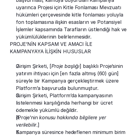
başvurması, kamuya duyurulan Kampanya 
uyarınca Projesi için Kitle Fonlaması Mevzuatı 
hükümleri çerçevesinde kitle fonlaması yoluyla 
fon toplamasına ilişkin esasların ve Potansiyel 
İşlemler kapsamında Tarafların üstlendiği hak ve 
yükümlülüklerinin belirlenmesidir.
PROJE’NİN KAPSAM VE AMACI İLE 
KAMPANYAYA İLİŞKİN HUSUSLAR
Girişim Şirketi, [
Proje başlığı
] başlıklı Proje’sinin 
yatırım ihtiyacı için [en fazla altmış (60) gün] 
süreyle bir Kampanya gerçekleştirmek üzere 
Platform’a başvuruda bulunmuştur.
Girişim Şirketi, Platform’da kampanyasının 
listelenmesi karşılığında herhangi bir ücret 
ödemekle yükümlü değildir.
[Proje’nin
 konusu hakkında bilgilere yer 
verilebilir
.]
Kampanya süresince hedeflenen minimum birim 