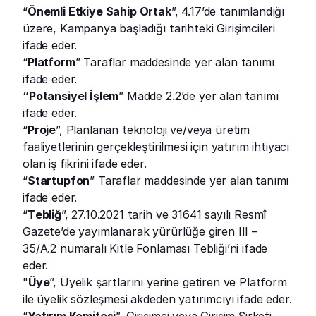
“
Önemli Etkiye Sahip Ortak
”, 4.17’de tanımlandığı 
üzere, Kampanya başladığı tarihteki Girişimcileri 
ifade eder.
“
Platform
” Taraflar maddesinde yer alan tanımı 
ifade eder.
“Potansiyel İşlem
” Madde 2.2’de yer alan tanımı 
ifade eder.
“
Proje
”, Planlanan teknoloji ve/veya üretim 
faaliyetlerinin gerçekleştirilmesi için yatırım ihtiyacı 
olan iş fikrini ifade eder.
“
Startupfon
” Taraflar maddesinde yer alan tanımı 
ifade eder.
“
Tebliğ
”, 27.10.2021 tarih ve 31641 sayılı Resmî 
Gazete’de yayımlanarak yürürlüğe giren III – 
35/A.2 numaralı Kitle Fonlaması Tebliği’ni ifade 
eder.
"
Üye
”, Üyelik şartlarını yerine getiren ve Platform 
ile üyelik sözleşmesi akdeden yatırımcıyı ifade eder.