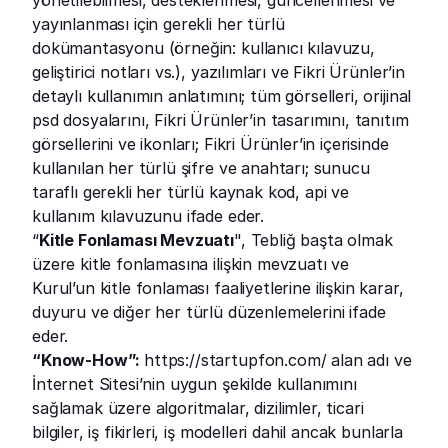
yönetilebilmesi, desteklenmesi, güncellenmesi ve 
yayınlanması için gerekli her türlü 
dokümantasyonu (örneğin: kullanıcı kılavuzu, 
geliştirici notları vs.), yazılımları ve Fikri Ürünler’in 
detaylı kullanımın anlatımını; tüm görselleri, orijinal 
psd dosyalarını, Fikri Ürünler’in tasarımını, tanıtım 
görsellerini ve ikonları; Fikri Ürünler’in içerisinde 
kullanılan her türlü şifre ve anahtarı; sunucu 
taraflı gerekli her türlü kaynak kod, api ve 
kullanım kılavuzunu ifade eder.
“
Kitle Fonlaması Mevzuatı
", Tebliğ başta olmak 
üzere kitle fonlamasına ilişkin mevzuatı ve 
Kurul’un kitle fonlaması faaliyetlerine ilişkin karar, 
duyuru ve diğer her türlü düzenlemelerini ifade 
eder.
“Know-How”: 
https://startupfon.com/
 alan adı ve 
İnternet Sitesi’nin uygun şekilde kullanımını 
sağlamak üzere algoritmalar, dizilimler, ticari 
bilgiler, iş fikirleri, iş modelleri dahil ancak bunlarla 