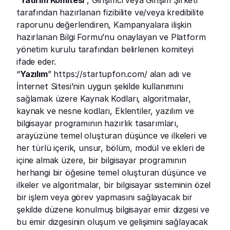
“
Yatırım Komitesi
”, Girişimci veya Girişim Şirketi 
tarafından hazırlanan fizibilite ve/veya kredibilite 
raporunu değerlendiren, Kampanyalara ilişkin 
hazırlanan Bilgi Formu’nu onaylayan ve Platform 
yönetim kurulu tarafından belirlenen komiteyi 
ifade eder.
“
Yazılım
” 
https://startupfon.com/
 alan adı ve 
İnternet Sitesi’nin uygun şekilde kullanımını 
sağlamak üzere Kaynak Kodları, algoritmalar, 
kaynak ve nesne kodları, Eklentiler, yazılım ve 
bilgisayar programının hazırlık tasarımları, 
arayüzüne temel oluşturan düşünce ve ilkeleri ve 
her türlü içerik, unsur, bölüm, modül ve ekleri de 
içine almak üzere, bir bilgisayar programının 
herhangi bir öğesine temel oluşturan düşünce ve 
ilkeler ve algoritmalar, bir bilgisayar sisteminin özel 
bir işlem veya görev yapmasını sağlayacak bir 
şekilde düzene konulmuş bilgisayar emir dizgesi ve 
bu emir dizgesinin oluşum ve gelişimini sağlayacak 