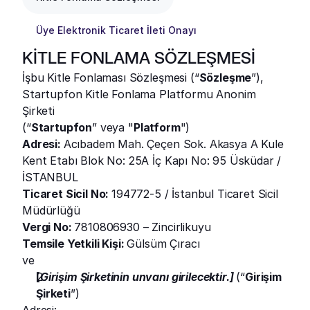
Üye Elektronik Ticaret İleti Onayı
KİTLE FONLAMA SÖZLEŞMESİ
İşbu Kitle Fonlaması Sözleşmesi (“
Sözleşme
”),
Startupfon Kitle Fonlama Platformu Anonim 
Şirketi
(“
Startupfon
” veya "
Platform
")
Adresi: 
Acıbadem Mah. Çeçen Sok. Akasya A Kule 
Kent Etabı Blok No: 25A İç Kapı No: 95 Üsküdar / 
İSTANBUL
Ticaret Sicil No: 
194772-5 / İstanbul Ticaret Sicil 
Müdürlüğü
Vergi No: 
7810806930 – Zincirlikuyu
Temsile Yetkili Kişi: 
Gülsüm Çıracı
ve
[
Girişim Şirketinin unvanı girilecektir.] 
(“
Girişim 
Şirketi
”)