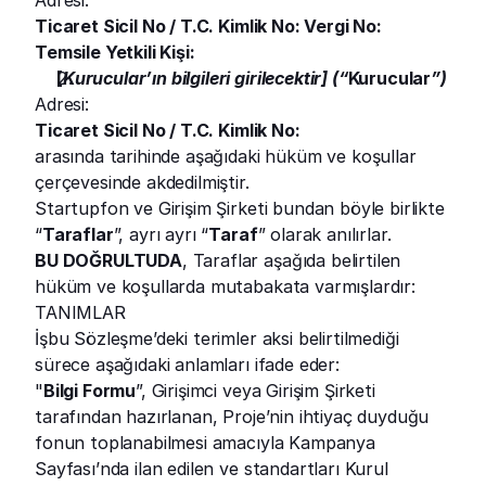
Adresi:
Ticaret Sicil No / T.C. Kimlik No: Vergi No:
Temsile Yetkili Kişi:
[
Kurucular’ın bilgileri girilecektir] (“
Kurucular
”)
Adresi:
Ticaret Sicil No / T.C. Kimlik No:
arasında tarihinde aşağıdaki hüküm ve koşullar 
çerçevesinde akdedilmiştir.
Startupfon ve Girişim Şirketi bundan böyle birlikte 
“
Taraflar
”, ayrı ayrı “
Taraf
” olarak anılırlar.
BU DOĞRULTUDA
, Taraflar aşağıda belirtilen 
hüküm ve koşullarda mutabakata varmışlardır:
TANIMLAR
İşbu Sözleşme’deki terimler aksi belirtilmediği 
sürece aşağıdaki anlamları ifade eder:
"
Bilgi Formu
”, Girişimci veya Girişim Şirketi 
tarafından hazırlanan, Proje’nin ihtiyaç duyduğu 
fonun toplanabilmesi amacıyla Kampanya 
Sayfası’nda ilan edilen ve standartları Kurul 