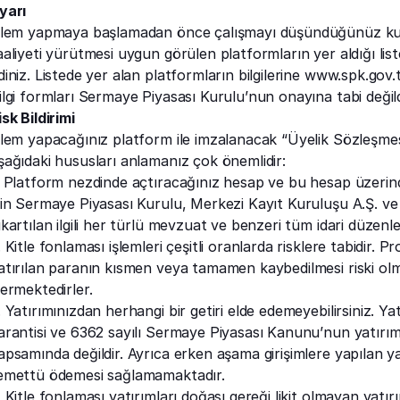
yarı
şlem yapmaya başlamadan önce çalışmayı düşündüğünüz kuru
aaliyeti yürütmesi uygun görülen platformların yer aldığı li
diniz. Listede yer alan platformların bilgilerine 
www.spk.gov.
ilgi formları Sermaye Piyasası Kurulu’nun onayına tabi değild
isk Bildirimi
şlem yapacağınız platform ile imzalanacak “Üyelik Sözleşmesi
şağıdaki hususları anlamanız çok önemlidir:
. Platform nezdinde açtıracağınız hesap ve bu hesap üzerinde
çin Sermaye Piyasası Kurulu, Merkezi Kayıt Kuruluşu A.Ş. ve 
ıkartılan ilgili her türlü mevzuat ve benzeri tüm idari düze
. Kitle fonlaması işlemleri çeşitli oranlarda risklere tabidir. Pr
atırılan paranın kısmen veya tamamen kaybedilmesi riski olm
çermektedirler.
. Yatırımınızdan herhangi bir getiri elde edemeyebilirsiniz. Ya
arantisi ve 6362 sayılı Sermaye Piyasası Kanunu’nun yatırımcı
apsamında değildir. Ayrıca erken aşama girişimlere yapılan yat
emettü ödemesi sağlamamaktadır.
. Kitle fonlaması yatırımları doğası gereği likit olmayan yatırı