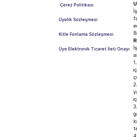
U
 Çerez Politikası
İ
f
Üyelik Sözleşmesi
e
B
Kitle Fonlama Sözleşmesi
R
İ
Üye Elektronik Ticaret İleti Onayı
a
1
i
ç
2
y
i
3
g
k
t
4