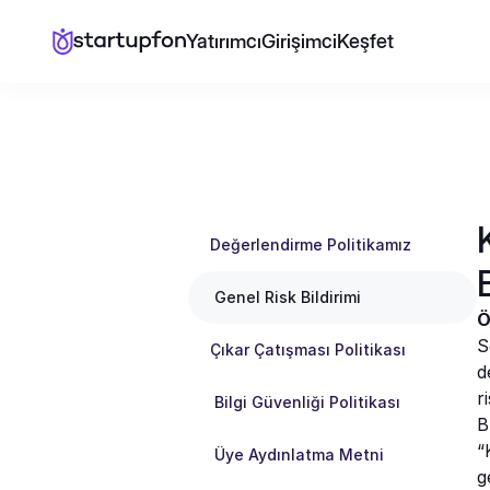
Yatırımcı
Girişimci
Keşfet
Değerlendirme Politikamız
 Genel Risk Bildirimi
Ö
S
Çıkar Çatışması Politikası
d
r
 Bilgi Güvenliği Politikası
B
“
 Üye Aydınlatma Metni
g