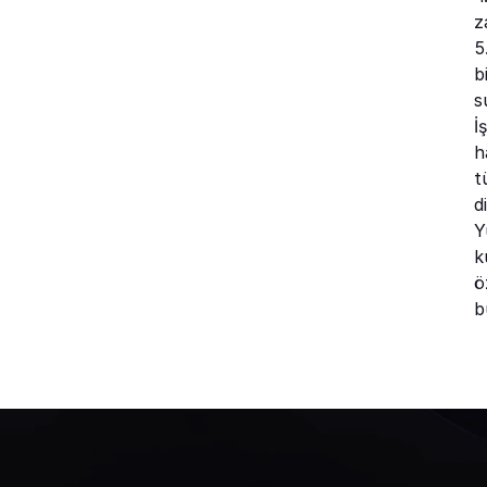
z
5
b
s
İ
h
t
d
Y
k
ö
b