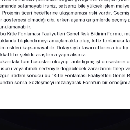
amanda satamayabilirsiniz, satsanız bile yüksek işlem maliyetle
. Projenin ticari hedeflerine ulaşamaması riski vardır. Geçmi
ir göstergesi olmadığı gibi, erken aşama girişimlerde geçmiş p
unulamayabilir.
şbu Kitle Fonlaması Faaliyetleri Genel Risk Bildirim Formu, mü
akkında bilgilendirmeyi amaçlamakta olup, kitle fonlaması fa
üm riskleri kapsamayabilir. Dolayısıyla tasarruflarınızı bu ti
ikkatli bir şekilde araştırma yapmalısınız.
ukarıdaki tüm hususları okuyup, anladığımı; işbu esasların 
usuru veya ihmali nedeniyle doğabilecek zararlarımı talep ve
zgür iradem sonucu bu “Kitle Fonlaması Faaliyetleri Genel Ri
undan sonra Sözleşme’yi imzalayarak Form’un bir örneğini a