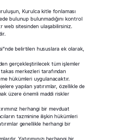
luşun, Kurulca kitle fonlaması 
stede bulunup bulunmadığını kontrol 
tr
 web sitesinden ulaşabilirsiniz.
ir.
”nde belirtilen hususlara ek olarak, 
n gerçekleştirilecek tüm işlemler 
takas merkezleri tarafından 
nleme hükümleri uygulanacaktır.
ojelere yapılan yatırımlar, özellikle de 
ak üzere önemli maddi riskler 
tırımınız herhangi bir mevduat 
ların tazminine ilişkin hükümleri 
ırımlar genellikle herhangi bir 
mlardır. Yatırımınızı herhangi bir 