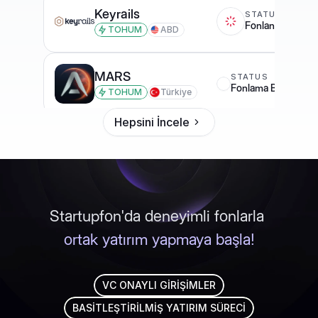
Keyrails
STATUS
S
Fonlandı
F
TOHUM
ABD
MARS
STATUS
Fonlama Bitti
TOHUM
Türkiye
Hepsini İncele
Philosopher King
STATUS
S
Fonlandı
G
TOHUM
ABD
Startupfon'da deneyimli fonlarla 
ortak yatırım yapmaya başla!
VC ONAYLI GİRİŞİMLER
BASİTLEŞTİRİLMİŞ YATIRIM SÜRECİ