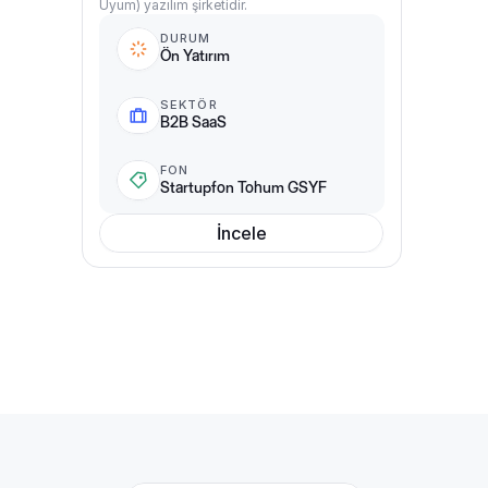
Uyum) yazılım şirketidir.
DURUM
Ön Yatırım
SEKTÖR
B2B SaaS
FON
Startupfon Tohum GSYF
İncele