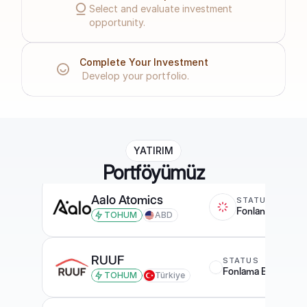
Select and evaluate investment 
opportunity.
Complete Your Investment             
Develop your portfolio.                   
Bucked Games
STATUS
YATIRIM
Fonlama Bitti
TOHUM
Türkiye
Portföyümüz
Aalo Atomics
STATUS
S
Fonlandı
E
TOHUM
ABD
RUUF
STATUS
Fonlama Bitti
TOHUM
Türkiye