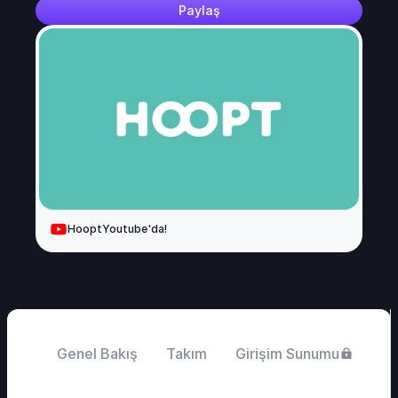
Paylaş
Hoopt
Youtube'da!
Genel Bakış
Takım
Girişim Sunumu