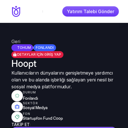
Yatırım Talebi Gönder
Geri
TOHUM
FONLANDI
DETAYLAR İÇİN GİRİŞ YAP
Hoopt
Kullanıcıların dünyalarını genişletmeye yardımcı 
olan ve bu alanda işbirliği sağlayan yeni nesil bir 
sosyal medya platformudur.
DURUM
Fonlandı
SEKTÖR
Sosyal Medya
FON
Startupfon Fund Coop
TAKİP ET