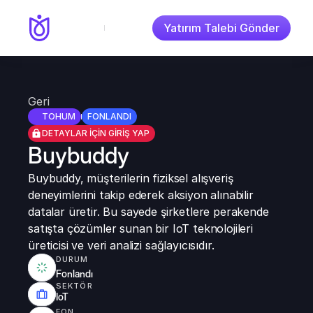
Yatırım Talebi Gönder
Geri
TOHUM
FONLANDI
DETAYLAR İÇİN GİRİŞ YAP
Buybuddy
Buybuddy, müşterilerin fiziksel alışveriş 
deneyimlerini takip ederek aksiyon alınabilir 
datalar üretir. Bu sayede şirketlere perakende 
satışta çözümler sunan bir IoT teknolojileri 
üreticisi ve veri analizi sağlayıcısıdır.
DURUM
Fonlandı
SEKTÖR
IoT
FON