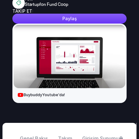
Startupfon Fund Coop
TAKİP ET
Paylaş
Buybuddy
Youtube'da!
Genel Bakış
Takım
Girişim Sunumu