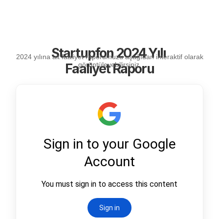
Startupfon 2024 Yılı 
2024 yılına ait faaliyet raporumuzu aşağıdan interaktif olarak
Faaliyet Raporu
görüntüleyebilirsiniz.